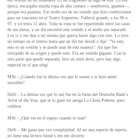
del vestido de mi bisabuela. Es un fragmento de algo de ella. En esa
época, encargaba mucha ropa de alta costura —sombreros, guantes—,
porque era pianista. Ese moño era de un vestido que hizo confeccionar
para un concierto en el Teatro Argentino. Falleció grande, a los 96 o
97, y yo tenía 12 años. Toda su ropa se fue repartiendo entre las casas
de sus nietas, y un día encontré este vestido y el moño por separado.
Los vi y me dije a mí misma que quería hacer algo con esto. Lo tuve
un tiempo en el tintero hasta que un día me decidí y dije: “Ya está,
esto es un vestido y se puede usar de esta manera”. Así que fue
extirpado de su origen y quedó esto. Era un vestido gigante. Con la
otra parte que quedó separada, hice un mini dress, pero hay algo
especial en el que elegí.
M36 – ¿Cuándo fue la última vez que lo usaste y te hizo sentir
increíble?
Delfi – La última vez que lo usé fue en la fiesta del Deutsche Bank’s
Artist of the Year, que se lo ganó mi amiga La Chola Poblete, para
celebrar.
M36 – ¿Qué ves en el espejo cuando lo usás?
Delfi – Me gusta que veo complejidad. Al ser una especie de injerto,
no tiene una lectura lineal y eso me divierte.